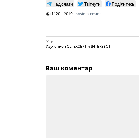
Надіслати
Твітнути
Поділитись
1120
2019
system-design
⌥ ←
Изучение SQL: EXCEPT и INTERSECT
Ваш коментар