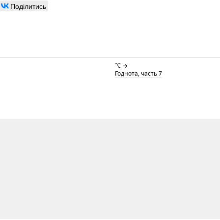
Поділитись
⌥ →
Годнота, часть 7