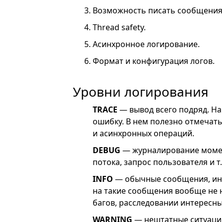
Возможность писать сообщения 
Thread safety.
Асинхронное логирование.
Формат и конфигурация логов.
Уровни логирования
TRACE
— вывод всего подряд. На
ошибку. В нем полезно отмеча
и асинхронных операций.
DEBUG
— журналирование момен
потока, запрос пользователя и т.
INFO
— обычные сообщения, ин
на такие сообщения вообще не н
багов, расследовании интересны
WARNING
— нештатные ситуаци