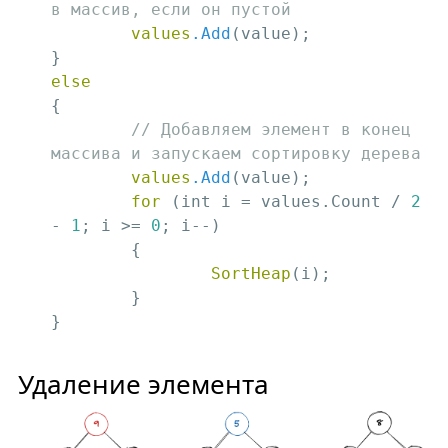
в массив, если он пустой
values
.Add
(value);

else
{

// Добавляем элемент в конец 
массива и запускаем сортировку дерева
values
.Add
(value);

for
 (int i = values.Count / 
2
- 
1
; i >= 
0
; i--)

	{

SortHeap
(i);

	}		

}
Удаление элемента