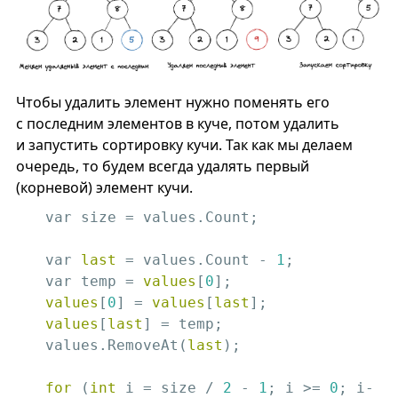
Чтобы удалить элемент нужно поменять его
с последним элементов в куче, потом удалить
и запустить сортировку кучи. Так как мы делаем
очередь, то будем всегда удалять первый
(корневой) элемент кучи.
var size = values.Count;

var 
last
 = values.Count - 
1
;

var temp = 
values
[
0
values
[
0
] = 
values
[
last
values
[
last
] = temp;

values.RemoveAt(
last
);

for
 (
int
 i = size / 
2
 - 
1
; i >= 
0
; i-