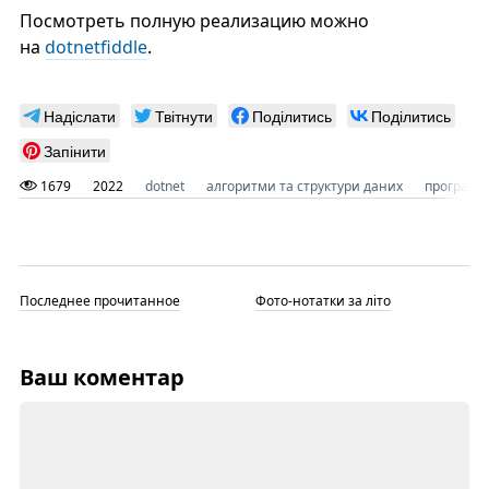
Посмотреть полную реализацию можно
на
dotnetfiddle
.
Надіслати
Твітнути
Поділитись
Поділитись
Запінити
1679
2022
dotnet
алгоритми та структури даних
програму
Последнее прочитанное
Фото-нотатки за літо
Ваш коментар