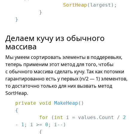
SortHeap
(largest);

	}

}
Делаем кучу из обычного
массива
Мы умеем сортировать элементы в поддеревьях,
теперь применим этот метод для того, чтобы
с обычного массива сделать кучу. Так как потомки
гарантированно есть у первых (n/2 — 1) элементов,
то достаточно только для них вызвать метод
SortHeap.
private
void
MakeHeap
()
{

for
 (
int
 i = values.Count / 
2
- 
1
; i >= 
0
; i--)

	{
