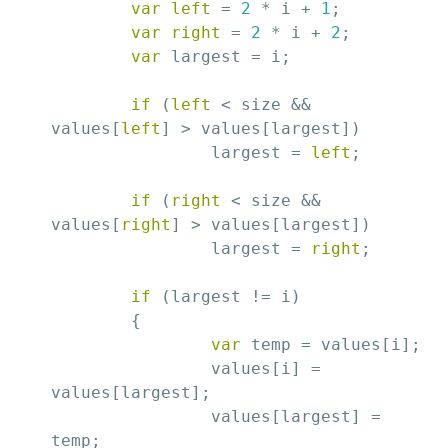
var
left
 = 
2
 * i + 
1
;

var
right
 = 
2
 * i + 
2
;

var
 largest = i;

if
 (
left
 < size && 
values[
left
] > values[largest])

		largest = 
left
;

if
 (
right
 < size && 
values[
right
] > values[largest])

		largest = 
right
;

if
 (largest != i)

	{

var
 temp = values[i];

		values[i] = 
values[largest];

		values[largest] = 
temp;
