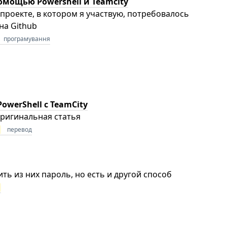
омощью Powershell и Teamcity
проекте, в котором я участвую, потребовалось
на Github
програмування
werShell c TeamCity
Оригинальная статья
l
перевод
ть из них пароль, но есть и другой способ
l