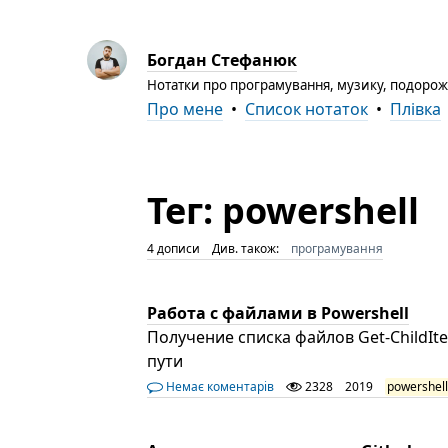
Богдан Стефанюк
Нотатки про програмування, музику, подорожі
Про мене
•
Список нотаток
•
Плівка
Тег: powershell
4 дописи
Див. також:
програмування
Работа с файлами в Powershell
Получение списка файлов Get-ChildIt
пути
Немає коментарів
2328
2019
powershel