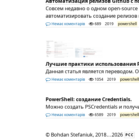
Автоматизация релизов Github с п
Совсем недавно о одном open-source 
автоматизировать создание релизов 
Немає коментарів
689
2019
powershell
Лучшие практики использования Po
Данная статья является переводом. 
Немає коментарів
1054
2019
powershel
PowerShell: создание Credentials.
Можно создать PSCredentials и получи
Немає коментарів
6589
2019
powershel
©
Bohdan Stefaniuk
, 2018
...
2026
РСС