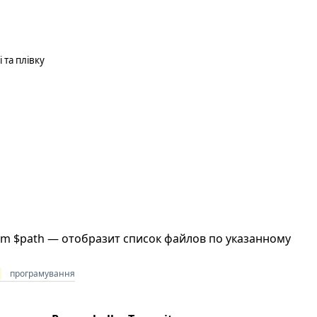
 та плівку
em $path — отобразит список файлов по указанному
l
програмування