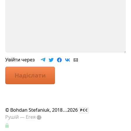
Увійти через
Надіслати
©
Bohdan Stefaniuk
, 2018
...
2026
РСС
Рушій —
Егея